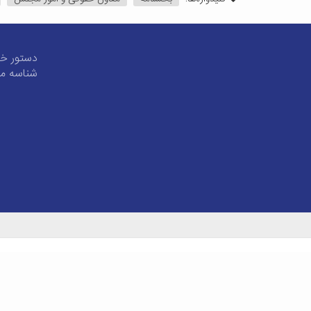
دستور خط
شناسه مل