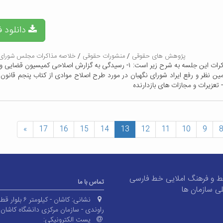
دانلود ف
پژوهش های حقوقی
/
منشورات حقوقی
/
خلاصه مذاکرات مجلس شورای 
اهم مذاکرات این جلسه به شرح زیر است: ۱- رسیدگی به گزارش اصلاحی کمیسیون ق
ن نظر و رفع ایراد شورای نگهبان در مورد طرح اصلاح موادی از کتاب پنجم قانون
 تعزیرات و مجازات های بازدارنده
»
17
16
15
14
13
12
11
10
9
8
 و فرهنگ املایی خط فارسی
تماس با ما
ی سازمان ها
نشانی:
کاشان - کیلومتر ۶ بلوا
راوندی - سازمان مرکزی دانشگاه کاشان
پست الکترونیکی: